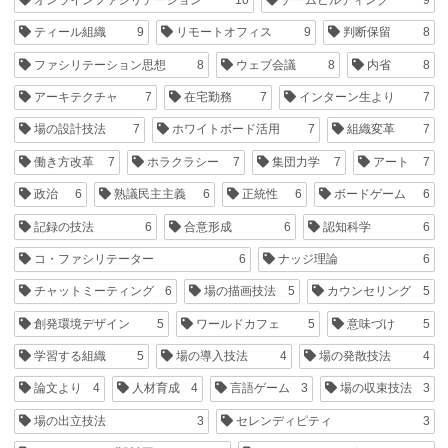
ティール組織
9
リモートオフィス
9
判断保留
8
ファシリテーション思想
8
ウェブ会議
8
内省
8
アーキテクチャ
7
在宅勤務
7
インターン生より
7
場の設計技法
7
ホワイトボード活用
7
組織変革
7
働き方改革
7
ホラクラシー
7
集団力学
7
アート
7
政治
6
熟議民主主義
6
正統性
6
ボードゲーム
6
記録の技法
6
合意形成
6
認知科学
6
コ・ファシリテーター
6
ナッジ理論
6
チャットミーティング
6
場の描画技法
5
カウンセリング
5
創発環境デザイン
5
ワールドカフェ
5
意味づけ
5
学習する組織
5
場の導入技法
4
場の発散技法
4
論文より
4
人材育成
4
言語ゲーム
3
場の収束技法
3
場の出立技法
3
セレンディピティ
3