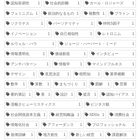
認知容易性
1
社会的距離
1
カール・ロジャーズ
1
フェミニズム
1
政治的なるもの
1
複数性
1
プラトン
1
ソクラテス
1
パーソナリティ
1
特性5因子
1
イノベーション
1
自己相似性
1
レトロニム
1
ルウェル・ハウ
1
ジョージ・ハーバート・ミード
1
情報透明化
1
価値創造
1
インタビュー
1
アンチパターン
1
情報学
1
マインドフルネス
1
デザイン
1
意思決定
1
暗黙知
1
業界横断
1
数学
1
算数
1
まちづくり
1
図解
1
営業
1
要約筆記
1
美
1
設計
1
提言
1
認知バイアス
1
流暢さヒューリスティクス
1
ビジネス観
1
社会関係資本主義
1
経営戦略論
1
SDGs
1
消費社会
1
情報化社会
1
アフォーダンス
1
プロフェッショナル
1
規律訓練
1
地方創生
1
新しい経営
1
課題解決
1