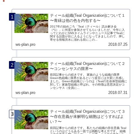
ティール組織(Teal Organization)について１
〜青緑は他の色を内包する〜
2017年の始めごろ「Teal（ティール）読み解き会
（*1）」に何度か参加させてもらいましたが、今年に入
ってにわかにSNSタイムラインやニュース記事でTealに
関する話題が目に入るようになってきましたので、押し
寄せる情報洪水に溺れる前にこの...
ws-plan.pro
2018.07.25
ティール組織(Teal Organization)について２
〜コンセンサスの限界〜
前回記事からの続きです。 家族のような組織の限界
Green色組織に限界があるという提言には大変に共感し
ました。Green色組織というのは（Tealの生命体型組織に
対して）家族型組織と呼ばれ、その特徴は意思決定がコ
ンセンサス（全員に...
ws-plan.pro
2018.07.31
ティール組織(Teal Organization)について３
〜存在意義が未解明な細胞はどうすればよ
い？〜
前回記事からの続きです。 私たちの組織の存在意義 Teal
というのはどうもある一面では残酷な考え方です。 組織