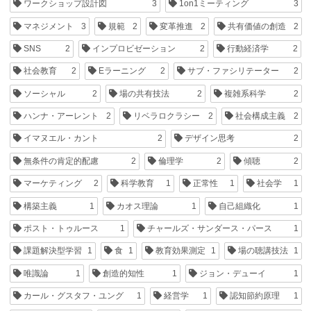
ワークショップ設計図
3
1on1ミーティング
3
マネジメント
3
規範
2
変革推進
2
共有価値の創造
2
SNS
2
インプロビゼーション
2
行動経済学
2
社会教育
2
Eラーニング
2
サブ・ファシリテーター
2
ソーシャル
2
場の共有技法
2
複雑系科学
2
ハンナ・アーレント
2
リベラロクラシー
2
社会構成主義
2
イマヌエル・カント
2
デザイン思考
2
無条件の肯定的配慮
2
倫理学
2
傾聴
2
マーケティング
2
科学教育
1
正常性
1
社会学
1
構築主義
1
カオス理論
1
自己組織化
1
ポスト・トゥルース
1
チャールズ・サンダース・パース
1
課題解決型学習
1
食
1
教育効果測定
1
場の聴講技法
1
唯識論
1
創造的知性
1
ジョン・デューイ
1
カール・グスタフ・ユング
1
経営学
1
認知節約原理
1