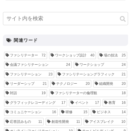
小寺 康史
後藤 恭子
海月 あゆみ
峰松 大
介
松本 悠平
関連ワード
ファシリテーター
72
ワークショップ設計
40
場の技法
25
会議ファシリテーション
24
ワークショップ
24
ファシリテーション
23
ファシリテーショングラフィック
21
リーダーシップ
21
テクノロジー
20
組織開発
20
対話
19
ファシリテーターの倫理観
18
グラフィックレコーディング
17
イベント
17
教育
16
コミュニケーション
16
研修
15
ビジネス
14
応答読みもの
11
創造性開発
11
アイスブレイク
10
オンラインファシリテーション
10
チームビルディング
9