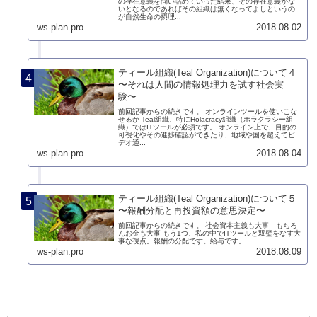
の存在意義を問い詰めていった結果、その存在意義がな
いとなるのであればその組織は無くなってよしというの
が自然生命の摂理...
ws-plan.pro
2018.08.02
ティール組織(Teal Organization)について４
〜それは人間の情報処理力を試す社会実
験〜
前回記事からの続きです。 オンラインツールを使いこな
せるか Teal組織、特にHolacracy組織（ホラクラシー組
織）ではITツールが必須です。 オンライン上で、目的の
可視化やその進捗確認ができたり、地域や国を超えてビ
デオ通...
ws-plan.pro
2018.08.04
ティール組織(Teal Organization)について５
〜報酬分配と再投資額の意思決定〜
前回記事からの続きです。 社会資本主義も大事 もちろ
んお金も大事 もう1つ、私の中でITツールと双璧をなす大
事な視点。報酬の分配です。給与です。
ws-plan.pro
2018.08.09