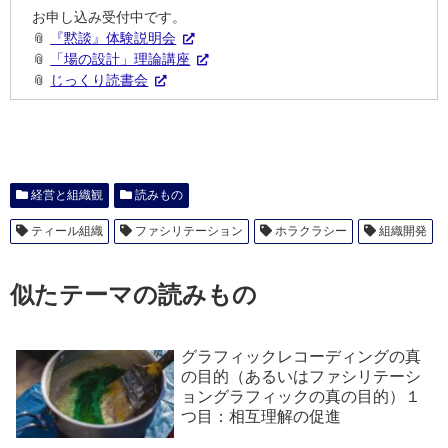
お申し込み受付中です。
📎
『黙談』体験説明会
📎
「場の設計」理論講座
📎
じっくり読書会
経営と組織観
読みもの
ティール組織
ファシリテーション
ホラクラシー
組織開発
似たテーマの読みもの
グラフィックレコーディングの真
の目的（あるいはファシリテーシ
ョングラフィックの真の目的）１
つ目：相互理解の促進