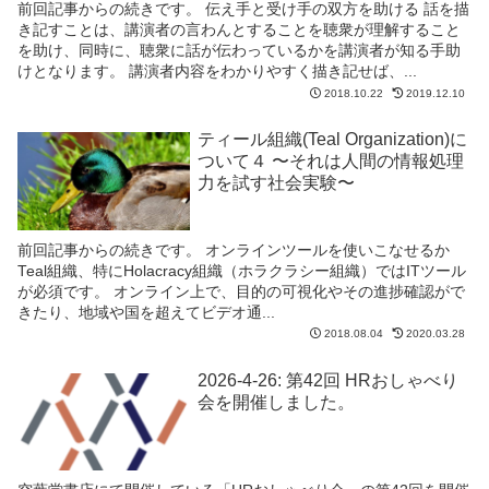
前回記事からの続きです。 伝え手と受け手の双方を助ける 話を描
き記すことは、講演者の言わんとすることを聴衆が理解すること
を助け、同時に、聴衆に話が伝わっているかを講演者が知る手助
けとなります。 講演者内容をわかりやすく描き記せば、...
2018.10.22
2019.12.10
ティール組織(Teal Organization)に
ついて４ 〜それは人間の情報処理
力を試す社会実験〜
前回記事からの続きです。 オンラインツールを使いこなせるか
Teal組織、特にHolacracy組織（ホラクラシー組織）ではITツール
が必須です。 オンライン上で、目的の可視化やその進捗確認がで
きたり、地域や国を超えてビデオ通...
2018.08.04
2020.03.28
2026-4-26: 第42回 HRおしゃべり
会を開催しました。