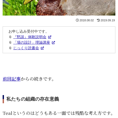
2018.08.02
2019.09.19
お申し込み受付中です。
📎
『黙談』体験説明会
📎
「場の設計」理論講座
📎
じっくり読書会
前回記事
からの続きです。
私たちの組織の存在意義
Tealというのはどうもある一面では残酷な考え方です。