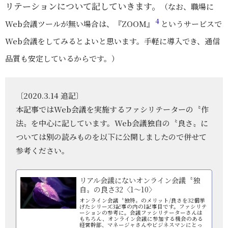
リテーションについて記していきます。
（なお、職場に
4
Web会議ツールが無い場合は、『ZOOM』
というサービスで
Web会議をしてみるとよいと思います。手軽に導入でき、通信
品質も安定しているからです。）
〔2020.3.14 追記〕
本記事ではWeb会議を実施するファシリテーターの〝作
法〟を中心に記しています。Web会議独自の〝良さ〟に
ついては別の読みものを以下に公開しましたので併せて
参考ください。
リアル会議にないオンライン会議〝独
自〟の良さ32〈1～10〉
オンライン会議〝独特〟のメリット/良さを32個挙
げたシリーズ3記事の内の1記事目です。ファシリテ
ーションの参考に。会議ファシリテーターさんは
もちろん、オンライン会議に参加する機会のある
経営幹部、マネージャさんやビジネスマンにとっ