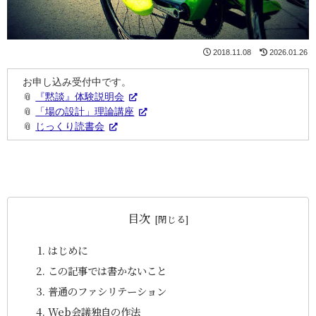
2018.11.08
2026.01.26
お申し込み受付中です。
📎
『黙談』体験説明会
📎
「場の設計」理論講座
📎
じっくり読書会
目次
はじめに
この記事では書かないこと
普通のファシリテーション
Web会議独自の作法