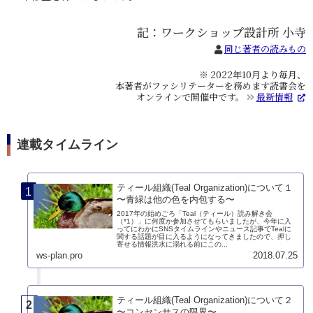
記：ワークショップ設計所 小寺
同じ著者の読みもの
※ 2022年10月より毎月、
本著者がファシリテーターを務めます読書会を
オンラインで開催中です。
最新情報
連載タイムライン
ティール組織(Teal Organization)について１
〜青緑は他の色を内包する〜
2017年の始めごろ「Teal（ティール）読み解き会
（*1）」に何度か参加させてもらいましたが、今年に入
ってにわかにSNSタイムラインやニュース記事でTealに
関する話題が目に入るようになってきましたので、押し
寄せる情報洪水に溺れる前にこの...
ws-plan.pro
2018.07.25
ティール組織(Teal Organization)について２
〜コンセンサスの限界〜