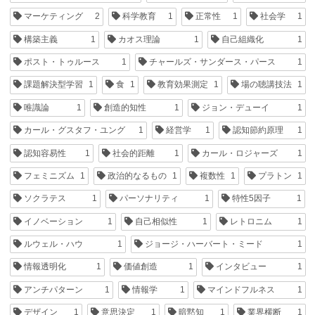
マーケティング
2
科学教育
1
正常性
1
社会学
1
構築主義
1
カオス理論
1
自己組織化
1
ポスト・トゥルース
1
チャールズ・サンダース・パース
1
課題解決型学習
1
食
1
教育効果測定
1
場の聴講技法
1
唯識論
1
創造的知性
1
ジョン・デューイ
1
カール・グスタフ・ユング
1
経営学
1
認知節約原理
1
認知容易性
1
社会的距離
1
カール・ロジャーズ
1
フェミニズム
1
政治的なるもの
1
複数性
1
プラトン
1
ソクラテス
1
パーソナリティ
1
特性5因子
1
イノベーション
1
自己相似性
1
レトロニム
1
ルウェル・ハウ
1
ジョージ・ハーバート・ミード
1
情報透明化
1
価値創造
1
インタビュー
1
アンチパターン
1
情報学
1
マインドフルネス
1
デザイン
1
意思決定
1
暗黙知
1
業界横断
1