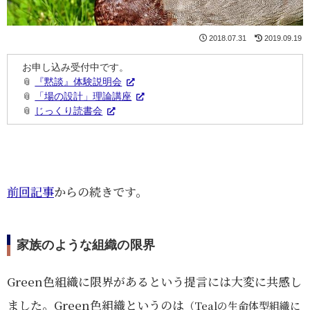
2018.07.31
2019.09.19
お申し込み受付中です。
📎
『黙談』体験説明会
📎
「場の設計」理論講座
📎
じっくり読書会
前回記事
からの続きです。
家族のような組織の限界
Green色組織に限界があるという提言には大変に共感し
ました。Green色組織というのは
（Tealの生命体型組織に