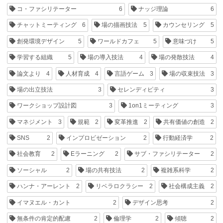
コ・ファシリテーター
6
ナッジ理論
6
チャットミーティング
6
場の描画技法
5
カウンセリング
5
創発環境デザイン
5
ワールドカフェ
5
意味づけ
5
学習する組織
5
場の導入技法
4
場の発散技法
4
論文より
4
人材育成
4
言語ゲーム
3
場の収束技法
3
場の出立技法
3
セレンディピティ
3
ワークショップ設計図
3
1on1ミーティング
3
マネジメント
3
規範
2
変革推進
2
共有価値の創造
2
SNS
2
インプロビゼーション
2
行動経済学
2
社会教育
2
Eラーニング
2
サブ・ファシリテーター
2
ソーシャル
2
場の共有技法
2
複雑系科学
2
ハンナ・アーレント
2
リベラロクラシー
2
社会構成主義
2
イマヌエル・カント
2
デザイン思考
2
無条件の肯定的配慮
2
倫理学
2
傾聴
2