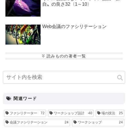
自〟の良さ32〈1～10〉
Web会議のファシリテーション
小寺 康史
後藤 恭子
海月 あゆみ
峰松 大
介
松本 悠平
関連ワード
ファシリテーター
72
ワークショップ設計
40
場の技法
25
会議ファシリテーション
24
ワークショップ
24