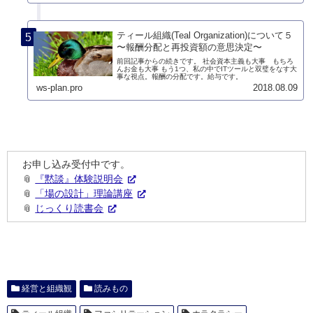
ティール組織(Teal Organization)について５
〜報酬分配と再投資額の意思決定〜
前回記事からの続きです。 社会資本主義も大事 もちろ
んお金も大事 もう1つ、私の中でITツールと双璧をなす大
事な視点。報酬の分配です。給与です。
ws-plan.pro
2018.08.09
お申し込み受付中です。
📎
『黙談』体験説明会
📎
「場の設計」理論講座
📎
じっくり読書会
経営と組織観
読みもの