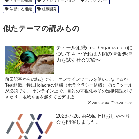
ティール組織
ファシリテーション
ホラクラシー
学習する組織
組織開発
似たテーマの読みもの
ティール組織(Teal Organization)に
ついて４ 〜それは人間の情報処理
力を試す社会実験〜
前回記事からの続きです。 オンラインツールを使いこなせるか
Teal組織、特にHolacracy組織（ホラクラシー組織）ではITツール
が必須です。 オンライン上で、目的の可視化やその進捗確認がで
きたり、地域や国を超えてビデオ通...
2018.08.04
2020.03.28
2026-7-26: 第45回 HRおしゃべり
会を開催しました。