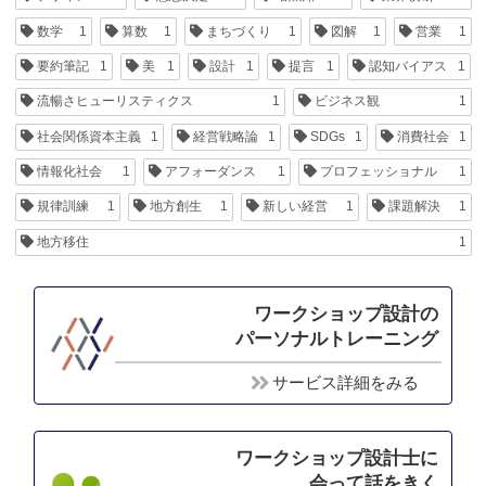
数学
1
算数
1
まちづくり
1
図解
1
営業
1
要約筆記
1
美
1
設計
1
提言
1
認知バイアス
1
流暢さヒューリスティクス
1
ビジネス観
1
社会関係資本主義
1
経営戦略論
1
SDGs
1
消費社会
1
情報化社会
1
アフォーダンス
1
プロフェッショナル
1
規律訓練
1
地方創生
1
新しい経営
1
課題解決
1
地方移住
1
ワークショップ設計の
パーソナルトレーニング
サービス詳細をみる
ワークショップ設計士に
会って話をきく