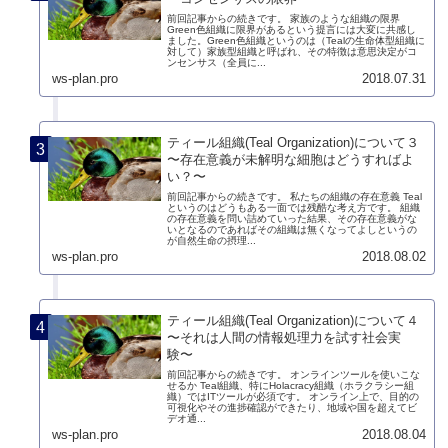
前回記事からの続きです。 家族のような組織の限界
Green色組織に限界があるという提言には大変に共感し
ました。Green色組織というのは（Tealの生命体型組織に
対して）家族型組織と呼ばれ、その特徴は意思決定がコ
ンセンサス（全員に...
ws-plan.pro
2018.07.31
ティール組織(Teal Organization)について３
〜存在意義が未解明な細胞はどうすればよ
い？〜
前回記事からの続きです。 私たちの組織の存在意義 Teal
というのはどうもある一面では残酷な考え方です。 組織
の存在意義を問い詰めていった結果、その存在意義がな
いとなるのであればその組織は無くなってよしというの
が自然生命の摂理...
ws-plan.pro
2018.08.02
ティール組織(Teal Organization)について４
〜それは人間の情報処理力を試す社会実
験〜
前回記事からの続きです。 オンラインツールを使いこな
せるか Teal組織、特にHolacracy組織（ホラクラシー組
織）ではITツールが必須です。 オンライン上で、目的の
可視化やその進捗確認ができたり、地域や国を超えてビ
デオ通...
ws-plan.pro
2018.08.04