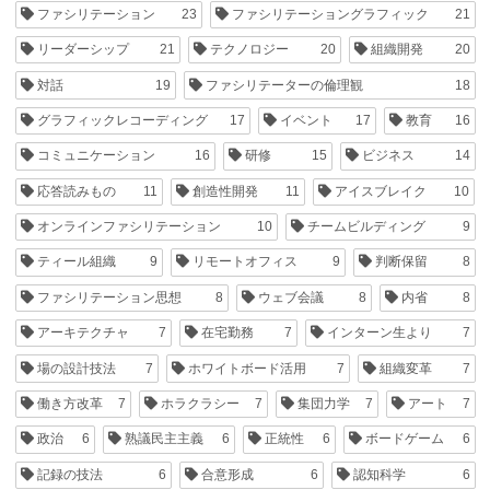
ファシリテーション
23
ファシリテーショングラフィック
21
リーダーシップ
21
テクノロジー
20
組織開発
20
対話
19
ファシリテーターの倫理観
18
グラフィックレコーディング
17
イベント
17
教育
16
コミュニケーション
16
研修
15
ビジネス
14
応答読みもの
11
創造性開発
11
アイスブレイク
10
オンラインファシリテーション
10
チームビルディング
9
ティール組織
9
リモートオフィス
9
判断保留
8
ファシリテーション思想
8
ウェブ会議
8
内省
8
アーキテクチャ
7
在宅勤務
7
インターン生より
7
場の設計技法
7
ホワイトボード活用
7
組織変革
7
働き方改革
7
ホラクラシー
7
集団力学
7
アート
7
政治
6
熟議民主主義
6
正統性
6
ボードゲーム
6
記録の技法
6
合意形成
6
認知科学
6