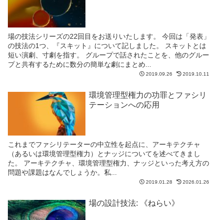
場の技法シリーズの22回目をお送りいたします。 今回は「発表」
の技法の1つ、『スキット』について記しました。 スキットとは
短い演劇、寸劇を指す。 グループで話されたことを、他のグルー
プと共有するために数分の簡単な劇にまとめ...
2019.09.26
2019.10.11
環境管理型権力の功罪とファシリ
テーションへの応用
これまでファシリテーターの中立性を起点に、アーキテクチャ
（あるいは環境管理型権力）とナッジについてを述べてきまし
た。 アーキテクチャ、環境管理型権力、ナッジといった考え方の
問題や課題はなんでしょうか。私...
2019.01.28
2026.01.26
場の設計技法: 《ねらい》