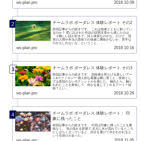
ws-plan.pro
2018.10.09
チームラボ ボーダレス 体験レポート その2
前回記事からの続きです。 これは他者とともに創ってい
るのか？ 壁に記された作品の説明文章から感じたのは、
「小難しい話が好きで、詩人体質なのかな。だけど、現
実の人間や本当の意味での他者に興味がないか、苦手な
のかもしれないな」ということ。 ...
ws-plan.pro
2018.10.16
チームラボ ボーダレス 体験レポート その3
前回記事からの続きです。 恐怖感を和らげる新しいアー
ト&テクノロジー 個人的な葛藤は横に置くと、技術とし
ては底知れないポテンシャルを感じた。 触れたら、触ら
れれたことを察知して、何かを返してくれるアート？技
術？とい...
ws-plan.pro
2018.10.26
チームラボ ボーダレス 体験レポート： 印
象に残ったこと
前回記事からの続きです。 今回は印象に残ったことを脈
絡なく。 滝の流れる部屋で 足元に水が流れているところ
にしばらく立っていると、自分を避けて水がわかれると
いう仕掛けがあった。
ws-plan.pro
2018.11.05