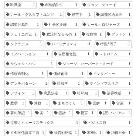
唯識論
1
創造的知性
1
ジョン・デューイ
1
カール・グスタフ・ユング
1
経営学
1
認知節約原理
1
認知容易性
1
社会的距離
1
カール・ロジャーズ
1
フェミニズム
1
政治的なるもの
1
複数性
1
プラトン
1
ソクラテス
1
パーソナリティ
1
特性5因子
1
イノベーション
1
自己相似性
1
レトロニム
1
ルウェル・ハウ
1
ジョージ・ハーバート・ミード
1
情報透明化
1
価値創造
1
インタビュー
1
アンチパターン
1
情報学
1
マインドフルネス
1
デザイン
1
意思決定
1
暗黙知
1
業界横断
1
数学
1
算数
1
まちづくり
1
図解
1
営業
1
要約筆記
1
美
1
設計
1
提言
1
認知バイアス
1
流暢さヒューリスティクス
1
ビジネス観
1
社会関係資本主義
1
経営戦略論
1
SDGs
1
消費社会
1