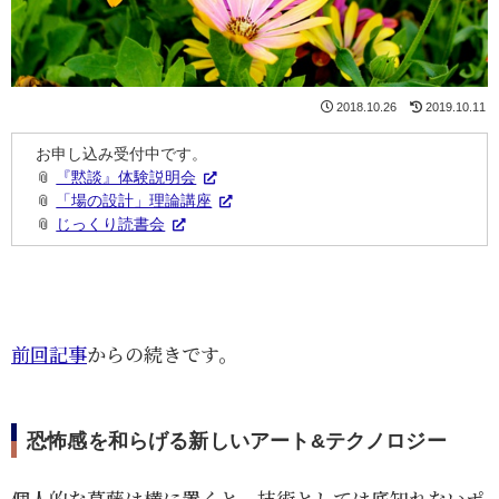
2018.10.26
2019.10.11
お申し込み受付中です。
📎
『黙談』体験説明会
📎
「場の設計」理論講座
📎
じっくり読書会
前回記事
からの続きです。
恐怖感を和らげる新しいアート&テクノロジー
個人的な葛藤は横に置くと、技術としては底知れないポ