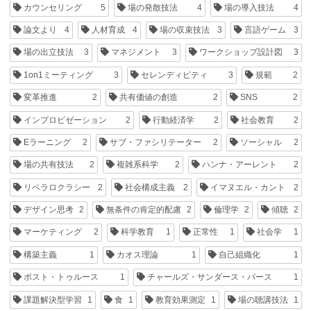
カウンセリング
5
場の発散技法
4
場の導入技法
4
論文より
4
人材育成
4
場の収束技法
3
言語ゲーム
3
場の出立技法
3
マネジメント
3
ワークショップ設計図
3
1on1ミーティング
3
セレンディピティ
3
規範
2
変革推進
2
共有価値の創造
2
SNS
2
インプロビゼーション
2
行動経済学
2
社会教育
2
Eラーニング
2
サブ・ファシリテーター
2
ソーシャル
2
場の共有技法
2
複雑系科学
2
ハンナ・アーレント
2
リベラロクラシー
2
社会構成主義
2
イマヌエル・カント
2
デザイン思考
2
無条件の肯定的配慮
2
倫理学
2
傾聴
2
マーケティング
2
科学教育
1
正常性
1
社会学
1
構築主義
1
カオス理論
1
自己組織化
1
ポスト・トゥルース
1
チャールズ・サンダース・パース
1
課題解決型学習
1
食
1
教育効果測定
1
場の聴講技法
1