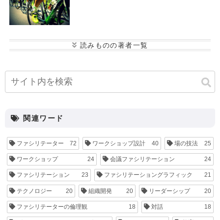
小寺 康史
後藤 恭子
海月 あゆみ
峰松 大
介
松本 悠平
関連ワード
ファシリテーター
72
ワークショップ設計
40
場の技法
25
ワークショップ
24
会議ファシリテーション
24
ファシリテーション
23
ファシリテーショングラフィック
21
テクノロジー
20
組織開発
20
リーダーシップ
20
ファシリテーターの倫理観
18
対話
18