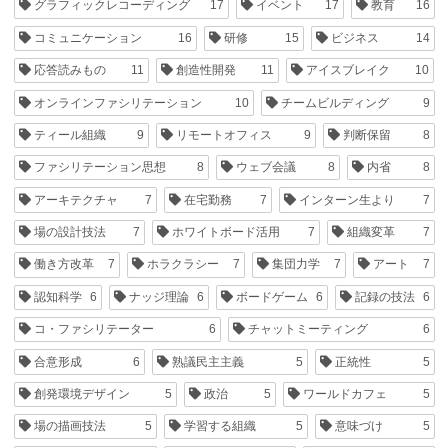
グラフィックレコーディング
17
イベント
17
教育
16
コミュニケーション
16
研修
15
ビジネス
14
応答読みもの
11
創造性開発
11
アイスブレイク
10
オンラインファシリテーション
10
チームビルディング
9
ティール組織
9
リモートオフィス
9
判断保留
8
ファシリテーション思想
8
ウェブ会議
8
内省
8
アーキテクチャ
7
在宅勤務
7
インターン生より
7
場の設計技法
7
ホワイトボード活用
7
組織変革
7
働き方改革
7
ホラクラシー
7
集団力学
7
アート
7
認知科学
6
ナッジ理論
6
ボードゲーム
6
記録の技法
6
コ・ファシリテーター
6
チャットミーティング
6
合意形成
6
熟議民主主義
5
正統性
5
創発環境デザイン
5
政治
5
ワールドカフェ
5
場の描画技法
5
学習する組織
5
意味づけ
5