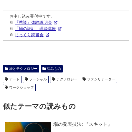
お申し込み受付中です。
📎
『黙談』体験説明会
📎
「場の設計」理論講座
📎
じっくり読書会
場とテクノロジー
読みもの
アート
ソーシャル
テクノロジー
ファシリテーター
ワークショップ
似たテーマの読みもの
場の発表技法: 『スキット』