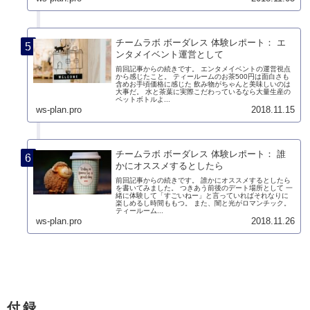
チームラボ ボーダレス 体験レポート： エ
ンタメイベント運営として
前回記事からの続きです。 エンタメイベントの運営視点
から感じたこと。 ティールームのお茶500円は面白さも
含めお手頃価格に感じた 飲み物がちゃんと美味しいのは
大事だ。 水と茶葉に実際こだわっているなら大量生産の
ペットボトルよ...
ws-plan.pro
2018.11.15
チームラボ ボーダレス 体験レポート： 誰
かにオススメするとしたら
前回記事からの続きです。 誰かにオススメするとしたら
を書いてみました。 つきあう前後のデート場所として 一
緒に体験して「すごいねー」と言っていればそれなりに
楽しめるし時間ももつ。 また、闇と光がロマンチック。
ティールーム...
ws-plan.pro
2018.11.26
付録