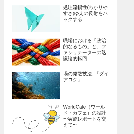
処理流暢性(わかりや
すさ)ゆえの反射をハ
ックする
職場における「政治
的なるもの」と、フ
ァシリテーターの熟
議論的転回
場の発散技法: 『ダイ
アログ』
WorldCafe（ワール
ド・カフェ）の設計
〜実施レポートを交
えて〜