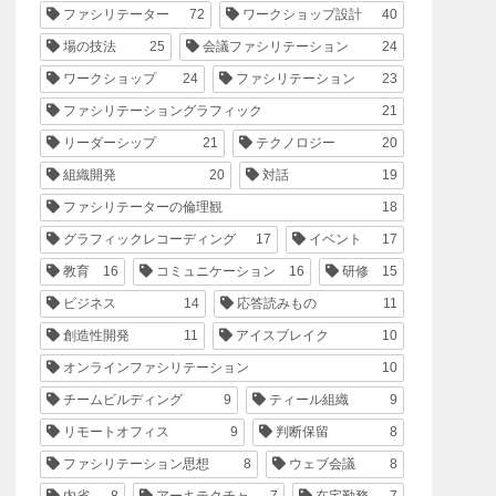
ファシリテーター
72
ワークショップ設計
40
場の技法
25
会議ファシリテーション
24
ワークショップ
24
ファシリテーション
23
ファシリテーショングラフィック
21
リーダーシップ
21
テクノロジー
20
組織開発
20
対話
19
ファシリテーターの倫理観
18
グラフィックレコーディング
17
イベント
17
教育
16
コミュニケーション
16
研修
15
ビジネス
14
応答読みもの
11
創造性開発
11
アイスブレイク
10
オンラインファシリテーション
10
チームビルディング
9
ティール組織
9
リモートオフィス
9
判断保留
8
ファシリテーション思想
8
ウェブ会議
8
内省
8
アーキテクチャ
7
在宅勤務
7