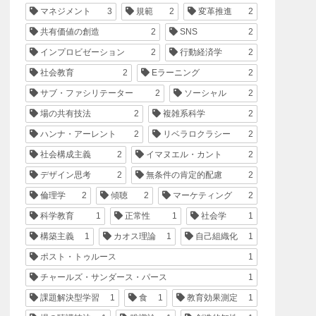
マネジメント
3
規範
2
変革推進
2
共有価値の創造
2
SNS
2
インプロビゼーション
2
行動経済学
2
社会教育
2
Eラーニング
2
サブ・ファシリテーター
2
ソーシャル
2
場の共有技法
2
複雑系科学
2
ハンナ・アーレント
2
リベラロクラシー
2
社会構成主義
2
イマヌエル・カント
2
デザイン思考
2
無条件の肯定的配慮
2
倫理学
2
傾聴
2
マーケティング
2
科学教育
1
正常性
1
社会学
1
構築主義
1
カオス理論
1
自己組織化
1
ポスト・トゥルース
1
チャールズ・サンダース・パース
1
課題解決型学習
1
食
1
教育効果測定
1