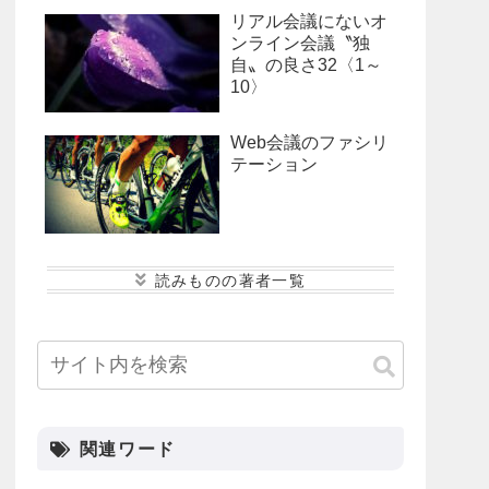
リアル会議にないオ
ンライン会議〝独
自〟の良さ32〈1～
10〉
Web会議のファシリ
テーション
小寺 康史
後藤 恭子
海月 あゆみ
峰松 大介
松本 悠平
関連ワード