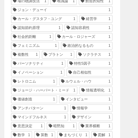
場の聴講技法
1
唯識論
1
創造的知性
1
ジョン・デューイ
1
カール・グスタフ・ユング
1
経営学
1
認知節約原理
1
認知容易性
1
社会的距離
1
カール・ロジャーズ
1
フェミニズム
1
政治的なるもの
1
複数性
1
プラトン
1
ソクラテス
1
パーソナリティ
1
特性5因子
1
イノベーション
1
自己相似性
1
レトロニム
1
ルウェル・ハウ
1
ジョージ・ハーバート・ミード
1
情報透明化
1
価値創造
1
インタビュー
1
アンチパターン
1
情報学
1
マインドフルネス
1
デザイン
1
意思決定
1
暗黙知
1
業界横断
1
数学
1
算数
1
まちづくり
1
図解
1