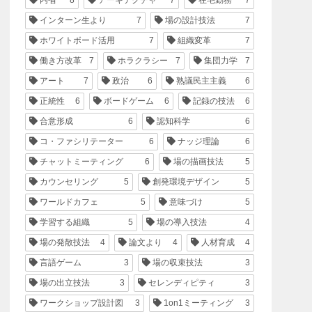
インターン生より
7
場の設計技法
7
ホワイトボード活用
7
組織変革
7
働き方改革
7
ホラクラシー
7
集団力学
7
アート
7
政治
6
熟議民主主義
6
正統性
6
ボードゲーム
6
記録の技法
6
合意形成
6
認知科学
6
コ・ファシリテーター
6
ナッジ理論
6
チャットミーティング
6
場の描画技法
5
カウンセリング
5
創発環境デザイン
5
ワールドカフェ
5
意味づけ
5
学習する組織
5
場の導入技法
4
場の発散技法
4
論文より
4
人材育成
4
言語ゲーム
3
場の収束技法
3
場の出立技法
3
セレンディピティ
3
ワークショップ設計図
3
1on1ミーティング
3