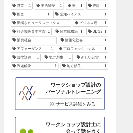
営業
1
要約筆記
1
美
1
設計
1
提言
1
認知バイアス
1
流暢さヒューリスティクス
1
ビジネス観
1
社会関係資本主義
1
経営戦略論
1
SDGs
1
消費社会
1
情報化社会
1
アフォーダンス
1
プロフェッショナル
1
規律訓練
1
地方創生
1
新しい経営
1
課題解決
1
地方移住
1
ワークショップ設計の
パーソナルトレーニング
サービス詳細をみる
ワークショップ設計士に
会って話をきく