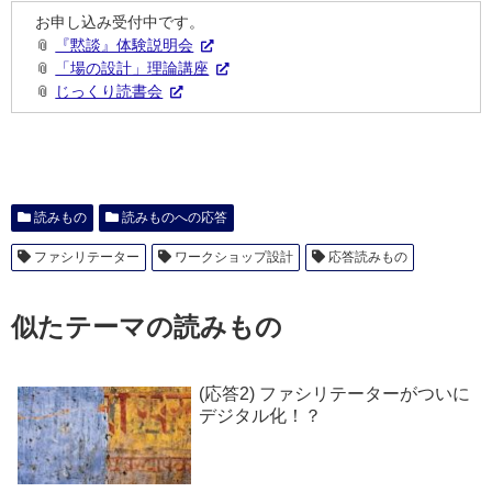
お申し込み受付中です。
📎
『黙談』体験説明会
📎
「場の設計」理論講座
📎
じっくり読書会
読みもの
読みものへの応答
ファシリテーター
ワークショップ設計
応答読みもの
似たテーマの読みもの
(応答2) ファシリテーターがついに
デジタル化！？