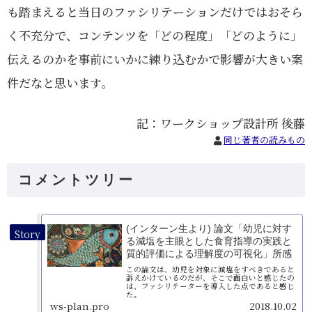
も踏まえると当日のファシリテーションだけではおそら
く不充分で、コンテンツを「どの程度」「どのように」
伝えるのかを事前にいかに練り込むかで影響が大きい案
件だなと思います。
記：ワークショップ設計所 後藤
同じ著者の読みもの
コメントツリー
(インターン生より) 論文「幼児に対す
る減塩を主眼とした食育指導の実践と
質的評価による理解度の可視化」所感
この論文は、幼児を対象に減塩をすべきであると
訴えかけているのだが、そこで面白いと感じたの
は、ファシリテーターを導入した点であると感じ
た。
ws-plan.pro
2018.10.02