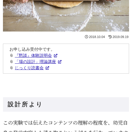
2018.10.04
2019.09.19
お申し込み受付中です。
📎
『黙談』体験説明会
📎
「場の設計」理論講座
📎
じっくり読書会
設計所より
この実験では伝えたコンテンツの理解の程度を、幼児自