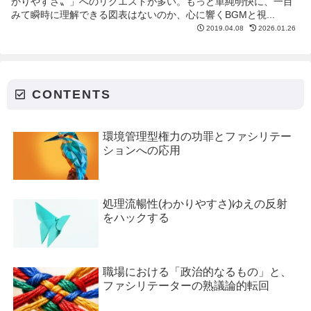
かりやすさ〟」へのリクエストが多い。もっと単純明快に、一目
みて瞬時に理解できる図表はないのか、心に響くBGMと視...
2019.04.08
2026.01.26
CONTENTS
環境管理型権力の功罪とファシリテー
ションへの応用
処理流暢性(わかりやすさ)ゆえの反射
をハックする
職場における「政治的なるもの」と、
ファシリテーターの熟議論的転回