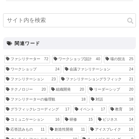
小寺 康史
後藤 恭子
海月 あゆみ
峰松 大
介
松本 悠平
関連ワード
ファシリテーター
72
ワークショップ設計
40
場の技法
25
ワークショップ
24
会議ファシリテーション
24
ファシリテーション
23
ファシリテーショングラフィック
21
テクノロジー
20
組織開発
20
リーダーシップ
20
ファシリテーターの倫理観
18
対話
18
グラフィックレコーディング
17
イベント
17
教育
16
コミュニケーション
16
研修
15
ビジネス
14
応答読みもの
11
創造性開発
11
アイスブレイク
10