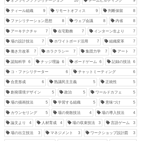
オンラインファシリテーション
10
チームビルディング
9
ティール組織
9
リモートオフィス
9
判断保留
8
ファシリテーション思想
8
ウェブ会議
8
内省
8
アーキテクチャ
7
在宅勤務
7
インターン生より
7
場の設計技法
7
ホワイトボード活用
7
組織変革
7
働き方改革
7
ホラクラシー
7
集団力学
7
アート
7
認知科学
6
ナッジ理論
6
ボードゲーム
6
記録の技法
6
コ・ファシリテーター
6
チャットミーティング
6
合意形成
6
熟議民主主義
5
正統性
5
創発環境デザイン
5
政治
5
ワールドカフェ
5
場の描画技法
5
学習する組織
5
意味づけ
5
カウンセリング
5
場の発散技法
4
場の導入技法
4
論文より
4
人材育成
4
場の収束技法
3
言語ゲーム
3
場の出立技法
3
マネジメント
3
ワークショップ設計図
3