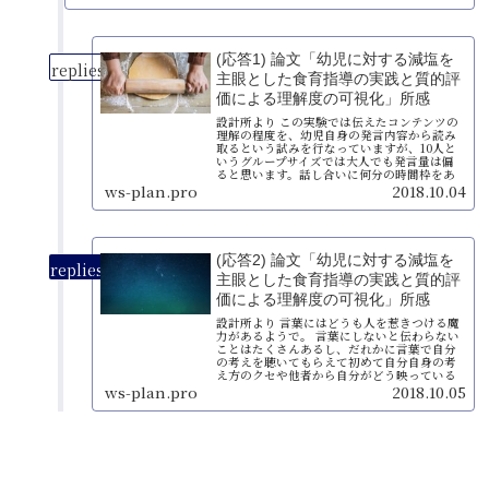
(応答1) 論文「幼児に対する減塩を
主眼とした食育指導の実践と質的評
価による理解度の可視化」所感
設計所より この実験では伝えたコンテンツの
理解の程度を、幼児自身の発言内容から読み
取るという試みを行なっていますが、10人と
いうグループサイズでは大人でも発言量は偏
ると思います。話し合いに何分の時間枠をあ
てるかによっても変わるし（とは...
ws-plan.pro
2018.10.04
(応答2) 論文「幼児に対する減塩を
主眼とした食育指導の実践と質的評
価による理解度の可視化」所感
設計所より 言葉にはどうも人を惹きつける魔
力があるようで。 言葉にしないと伝わらない
ことはたくさんあるし、だれかに言葉で自分
の考えを聴いてもらえて初めて自分自身の考
え方のクセや他者から自分がどう映っている
かに気がつくこともあるだろう...
ws-plan.pro
2018.10.05