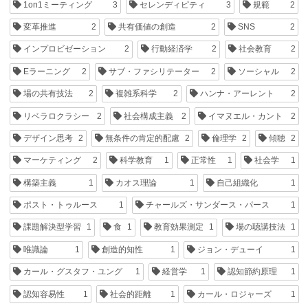
1on1ミーティング
3
セレンディピティ
3
規範
2
変革推進
2
共有価値の創造
2
SNS
2
インプロビゼーション
2
行動経済学
2
社会教育
2
Eラーニング
2
サブ・ファシリテーター
2
ソーシャル
2
場の共有技法
2
複雑系科学
2
ハンナ・アーレント
2
リベラロクラシー
2
社会構成主義
2
イマヌエル・カント
2
デザイン思考
2
無条件の肯定的配慮
2
倫理学
2
傾聴
2
マーケティング
2
科学教育
1
正常性
1
社会学
1
構築主義
1
カオス理論
1
自己組織化
1
ポスト・トゥルース
1
チャールズ・サンダース・パース
1
課題解決型学習
1
食
1
教育効果測定
1
場の聴講技法
1
唯識論
1
創造的知性
1
ジョン・デューイ
1
カール・グスタフ・ユング
1
経営学
1
認知節約原理
1
認知容易性
1
社会的距離
1
カール・ロジャーズ
1