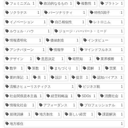
フェミニズム
1
政治的なるもの
1
複数性
1
プラトン
1
ソクラテス
1
パーソナリティ
1
特性5因子
1
イノベーション
1
自己相似性
1
レトロニム
1
ルウェル・ハウ
1
ジョージ・ハーバート・ミード
1
情報透明化
1
価値創造
1
インタビュー
1
アンチパターン
1
情報学
1
マインドフルネス
1
デザイン
1
意思決定
1
暗黙知
1
業界横断
1
数学
1
算数
1
まちづくり
1
図解
1
営業
1
要約筆記
1
美
1
設計
1
提言
1
認知バイアス
1
流暢さヒューリスティクス
1
ビジネス観
1
社会関係資本主義
1
経営戦略論
1
SDGs
1
消費社会
1
情報化社会
1
アフォーダンス
1
プロフェッショナル
1
規律訓練
1
地方創生
1
新しい経営
1
課題解決
1
地方移住
1