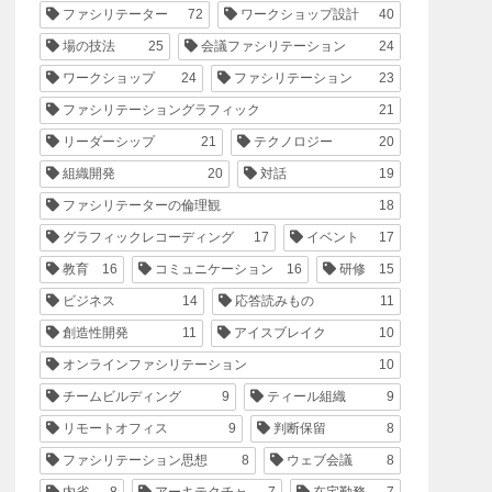
ファシリテーター
72
ワークショップ設計
40
場の技法
25
会議ファシリテーション
24
ワークショップ
24
ファシリテーション
23
ファシリテーショングラフィック
21
リーダーシップ
21
テクノロジー
20
組織開発
20
対話
19
ファシリテーターの倫理観
18
グラフィックレコーディング
17
イベント
17
教育
16
コミュニケーション
16
研修
15
ビジネス
14
応答読みもの
11
創造性開発
11
アイスブレイク
10
オンラインファシリテーション
10
チームビルディング
9
ティール組織
9
リモートオフィス
9
判断保留
8
ファシリテーション思想
8
ウェブ会議
8
内省
8
アーキテクチャ
7
在宅勤務
7