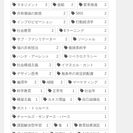
マネジメント
3
規範
2
変革推進
2
共有価値の創造
2
SNS
2
インプロビゼーション
2
行動経済学
2
社会教育
2
Eラーニング
2
サブ・ファシリテーター
2
ソーシャル
2
場の共有技法
2
複雑系科学
2
ハンナ・アーレント
2
リベラロクラシー
2
社会構成主義
2
イマヌエル・カント
2
デザイン思考
2
無条件の肯定的配慮
2
倫理学
2
傾聴
2
マーケティング
2
科学教育
1
正常性
1
社会学
1
構築主義
1
カオス理論
1
自己組織化
1
ポスト・トゥルース
1
チャールズ・サンダース・パース
1
課題解決型学習
1
食
1
教育効果測定
1