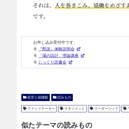
それは、
人を巻きこみ、協働をめざす
です。
お申し込み受付中です。
📎
『黙談』体験説明会
📎
「場の設計」理論講座
📎
じっくり読書会
経営と組織観
読みもの
ファシリテーター
マネジメント
リーダーシップ
似たテーマの読みもの