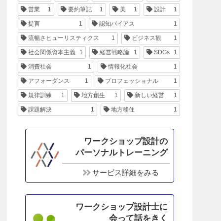
営業
1
要約筆記
1
美
1
設計
1
提言
1
認知バイアス
1
流暢さヒューリスティクス
1
ビジネス観
1
社会関係資本主義
1
経営戦略論
1
SDGs
1
消費社会
1
情報化社会
1
アフォーダンス
1
プロフェッショナル
1
規律訓練
1
地方創生
1
新しい経営
1
課題解決
1
地方移住
1
ワークショップ設計の
パーソナルトレーニング
サービス詳細をみる
ワークショップ設計士に
会って話をきく