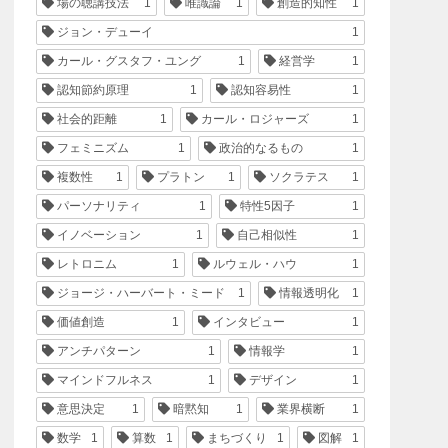
場の聴講技法
1
唯識論
1
創造的知性
1
ジョン・デューイ
1
カール・グスタフ・ユング
1
経営学
1
認知節約原理
1
認知容易性
1
社会的距離
1
カール・ロジャーズ
1
フェミニズム
1
政治的なるもの
1
複数性
1
プラトン
1
ソクラテス
1
パーソナリティ
1
特性5因子
1
イノベーション
1
自己相似性
1
レトロニム
1
ルウェル・ハウ
1
ジョージ・ハーバート・ミード
1
情報透明化
1
価値創造
1
インタビュー
1
アンチパターン
1
情報学
1
マインドフルネス
1
デザイン
1
意思決定
1
暗黙知
1
業界横断
1
数学
1
算数
1
まちづくり
1
図解
1