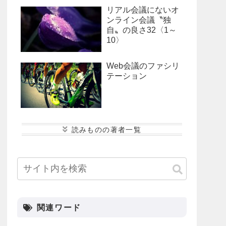
リアル会議にないオ
ンライン会議〝独
自〟の良さ32〈1～
10〉
Web会議のファシリ
テーション
小寺 康史
後藤 恭子
海月 あゆみ
峰松 大介
松本 悠平
関連ワード