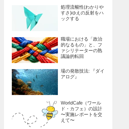
処理流暢性(わかりや
すさ)ゆえの反射をハ
ックする
職場における「政治
的なるもの」と、フ
ァシリテーターの熟
議論的転回
場の発散技法: 『ダイ
アログ』
WorldCafe（ワール
ド・カフェ）の設計
〜実施レポートを交
えて〜