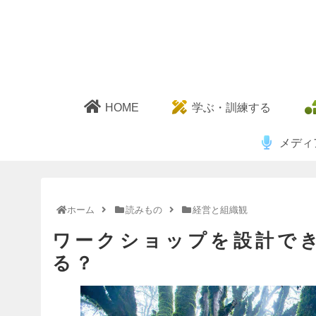
HOME
学ぶ・訓練する
メディ
ホーム
読みもの
経営と組織観
ワークショップを設計で
る？