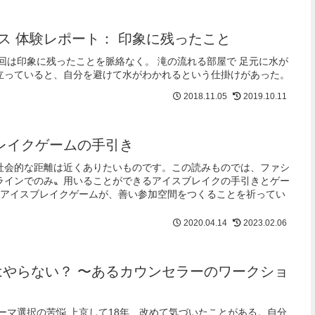
ス 体験レポート： 印象に残ったこと
回は印象に残ったことを脈絡なく。 滝の流れる部屋で 足元に水が
立っていると、自分を避けて水がわかれるという仕掛けがあった。
2018.11.05
2019.10.11
レイクゲームの手引き
社会的な距離は近くありたいものです。この読みものでは、ファシ
ラインでのみ〟用いることができるアイスブレイクの手引きとゲー
のアイスブレイクゲームが、善い参加空間をつくることを祈ってい
2020.04.14
2023.02.06
はやらない？ 〜あるカウンセラーのワークショ
ーマ選択の苦悩 上京して18年、改めて気づいたことがある。自分