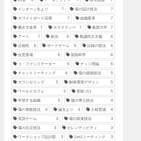
インターン生より
7
場の設計技法
7
ホワイトボード活用
7
組織変革
7
働き方改革
7
ホラクラシー
7
集団力学
7
アート
7
政治
6
熟議民主主義
6
正統性
6
ボードゲーム
6
記録の技法
6
合意形成
6
認知科学
6
コ・ファシリテーター
6
ナッジ理論
6
チャットミーティング
6
場の描画技法
5
カウンセリング
5
創発環境デザイン
5
ワールドカフェ
5
意味づけ
5
学習する組織
5
場の導入技法
4
場の発散技法
4
論文より
4
人材育成
4
言語ゲーム
3
場の収束技法
3
場の出立技法
3
セレンディピティ
3
ワークショップ設計図
3
1on1ミーティング
3