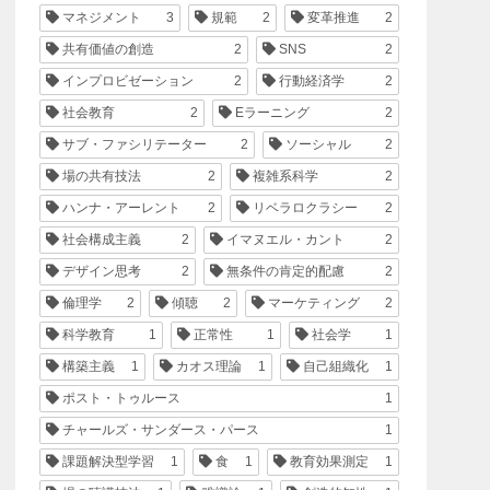
マネジメント
3
規範
2
変革推進
2
共有価値の創造
2
SNS
2
インプロビゼーション
2
行動経済学
2
社会教育
2
Eラーニング
2
サブ・ファシリテーター
2
ソーシャル
2
場の共有技法
2
複雑系科学
2
ハンナ・アーレント
2
リベラロクラシー
2
社会構成主義
2
イマヌエル・カント
2
デザイン思考
2
無条件の肯定的配慮
2
倫理学
2
傾聴
2
マーケティング
2
科学教育
1
正常性
1
社会学
1
構築主義
1
カオス理論
1
自己組織化
1
ポスト・トゥルース
1
チャールズ・サンダース・パース
1
課題解決型学習
1
食
1
教育効果測定
1