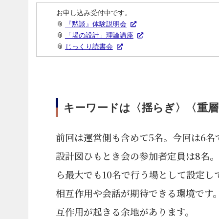
お申し込み受付中です。
📎
『黙談』体験説明会
📎
「場の設計」理論講座
📎
じっくり読書会
キーワードは〈揺らぎ〉〈重層
前回は運営側も含めて5名。今回は6名
設計図ひもとき会の参加者定員は8名
ら最大でも10名で行う場として設定し
相互作用や会話が期待できる環境です
互作用が起きる余地があります。