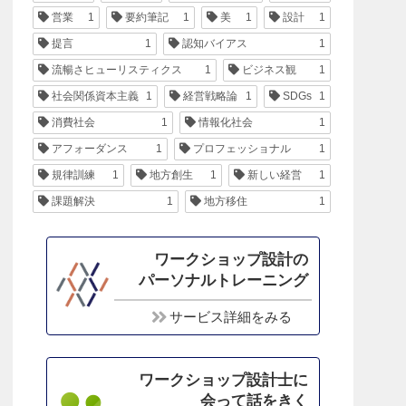
営業
1
要約筆記
1
美
1
設計
1
提言
1
認知バイアス
1
流暢さヒューリスティクス
1
ビジネス観
1
社会関係資本主義
1
経営戦略論
1
SDGs
1
消費社会
1
情報化社会
1
アフォーダンス
1
プロフェッショナル
1
規律訓練
1
地方創生
1
新しい経営
1
課題解決
1
地方移住
1
ワークショップ設計の
パーソナルトレーニング
サービス詳細をみる
ワークショップ設計士に
会って話をきく