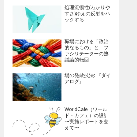
処理流暢性(わかりや
すさ)ゆえの反射をハ
ックする
職場における「政治
的なるもの」と、フ
ァシリテーターの熟
議論的転回
場の発散技法: 『ダイ
アログ』
WorldCafe（ワール
ド・カフェ）の設計
〜実施レポートを交
えて〜