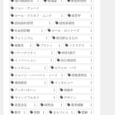
場の聴講技法
1
唯識論
1
創造的知性
1
ジョン・デューイ
1
カール・グスタフ・ユング
1
経営学
1
認知節約原理
1
認知容易性
1
社会的距離
1
カール・ロジャーズ
1
フェミニズム
1
政治的なるもの
1
複数性
1
プラトン
1
ソクラテス
1
パーソナリティ
1
特性5因子
1
イノベーション
1
自己相似性
1
レトロニム
1
ルウェル・ハウ
1
ジョージ・ハーバート・ミード
1
情報透明化
1
価値創造
1
インタビュー
1
アンチパターン
1
情報学
1
マインドフルネス
1
デザイン
1
意思決定
1
暗黙知
1
業界横断
1
数学
1
算数
1
まちづくり
1
図解
1