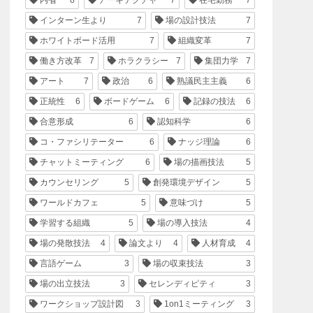
インターン生より
7
場の設計技法
7
ホワイトボード活用
7
組織変革
7
働き方改革
7
ホラクラシー
7
集団力学
7
アート
7
政治
6
熟議民主主義
6
正統性
6
ボードゲーム
6
記録の技法
6
合意形成
6
認知科学
6
コ・ファシリテーター
6
ナッジ理論
6
チャットミーティング
6
場の描画技法
5
カウンセリング
5
創発環境デザイン
5
ワールドカフェ
5
意味づけ
5
学習する組織
5
場の導入技法
4
場の発散技法
4
論文より
4
人材育成
4
言語ゲーム
3
場の収束技法
3
場の出立技法
3
セレンディピティ
3
ワークショップ設計図
3
1on1ミーティング
3