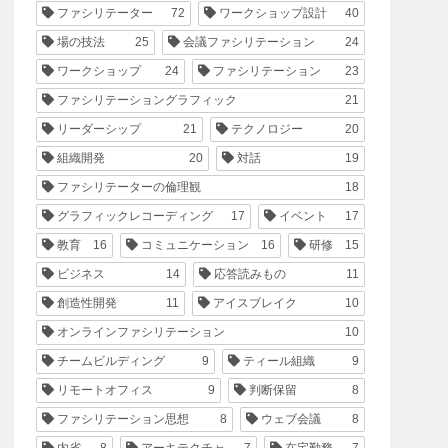
ファシリテーター
72
ワークショップ設計
40
場の技法
25
会議ファシリテーション
24
ワークショップ
24
ファシリテーション
23
ファシリテーショングラフィック
21
リーダーシップ
21
テクノロジー
20
組織開発
20
対話
19
ファシリテーターの倫理観
18
グラフィックレコーディング
17
イベント
17
教育
16
コミュニケーション
16
研修
15
ビジネス
14
応答読みもの
11
創造性開発
11
アイスブレイク
10
オンラインファシリテーション
10
チームビルディング
9
ティール組織
9
リモートオフィス
9
判断保留
8
ファシリテーション思想
8
ウェブ会議
8
内省
8
アーキテクチャ
7
在宅勤務
7