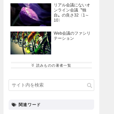
リアル会議にないオ
ンライン会議〝独
自〟の良さ32〈1～
10〉
Web会議のファシリ
テーション
小寺 康史
後藤 恭子
海月 あゆみ
峰松 大介
松本 悠平
関連ワード