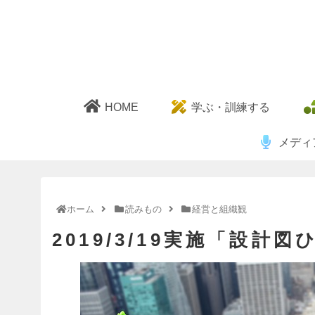
HOME
学ぶ・訓練する
メディ
ホーム
読みもの
経営と組織観
2019/3/19実施「設計