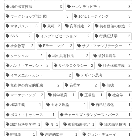
場の出立技法
3
セレンディピティ
3
ワークショップ設計図
3
1on1ミーティング
3
マネジメント
3
規範
2
変革推進
2
共有価値の創造
2
SNS
2
インプロビゼーション
2
行動経済学
2
社会教育
2
Eラーニング
2
サブ・ファシリテーター
2
ソーシャル
2
場の共有技法
2
複雑系科学
2
ハンナ・アーレント
2
リベラロクラシー
2
社会構成主義
2
イマヌエル・カント
2
デザイン思考
2
無条件の肯定的配慮
2
倫理学
2
傾聴
2
マーケティング
2
科学教育
1
正常性
1
社会学
1
構築主義
1
カオス理論
1
自己組織化
1
ポスト・トゥルース
1
チャールズ・サンダース・パース
1
課題解決型学習
1
食
1
教育効果測定
1
場の聴講技法
1
唯識論
1
創造的知性
1
ジョン・デューイ
1