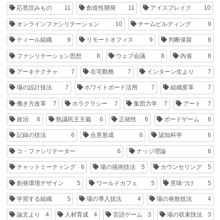
応答読みもの
11
創造性開発
11
アイスブレイク
10
オンラインファシリテーション
10
チームビルディング
9
ティール組織
9
リモートオフィス
9
判断保留
8
ファシリテーション思想
8
ウェブ会議
8
内省
8
アーキテクチャ
7
在宅勤務
7
インターン生より
7
場の設計技法
7
ホワイトボード活用
7
組織変革
7
働き方改革
7
ホラクラシー
7
集団力学
7
アート
7
政治
6
熟議民主主義
6
正統性
6
ボードゲーム
6
記録の技法
6
合意形成
6
認知科学
6
コ・ファシリテーター
6
ナッジ理論
6
チャットミーティング
6
場の描画技法
5
カウンセリング
5
創発環境デザイン
5
ワールドカフェ
5
意味づけ
5
学習する組織
5
場の導入技法
4
場の発散技法
4
論文より
4
人材育成
4
言語ゲーム
3
場の収束技法
3