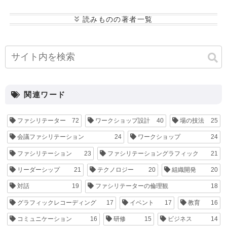
小寺 康史
後藤 恭子
海月 あゆみ
峰松 大
介
松本 悠平
関連ワード
ファシリテーター
72
ワークショップ設計
40
場の技法
25
会議ファシリテーション
24
ワークショップ
24
ファシリテーション
23
ファシリテーショングラフィック
21
リーダーシップ
21
テクノロジー
20
組織開発
20
対話
19
ファシリテーターの倫理観
18
グラフィックレコーディング
17
イベント
17
教育
16
コミュニケーション
16
研修
15
ビジネス
14