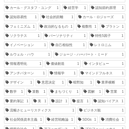
カール・グスタフ・ユング
1
経営学
1
認知節約原理
1
認知容易性
1
社会的距離
1
カール・ロジャーズ
1
フェミニズム
1
政治的なるもの
1
複数性
1
プラトン
1
ソクラテス
1
パーソナリティ
1
特性5因子
1
イノベーション
1
自己相似性
1
レトロニム
1
ルウェル・ハウ
1
ジョージ・ハーバート・ミード
1
情報透明化
1
価値創造
1
インタビュー
1
アンチパターン
1
情報学
1
マインドフルネス
1
デザイン
1
意思決定
1
暗黙知
1
業界横断
1
数学
1
算数
1
まちづくり
1
図解
1
営業
1
要約筆記
1
美
1
設計
1
提言
1
認知バイアス
1
流暢さヒューリスティクス
1
ビジネス観
1
社会関係資本主義
1
経営戦略論
1
SDGs
1
消費社会
1
情報化社会
1
アフォーダンス
1
プロフェッショナル
1