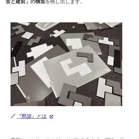
音と建前」の構造
を映し出します。
🔗
『黙談』とは