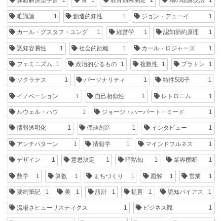
課題解決型学習
1
食
1
教育効果測定
1
場の聴講技法
1
唯識論
1
創造的知性
1
ジョン・デューイ
1
カール・グスタフ・ユング
1
経営学
1
認知節約原理
1
認知容易性
1
社会的距離
1
カール・ロジャーズ
1
フェミニズム
1
政治的なるもの
1
複数性
1
プラトン
1
ソクラテス
1
パーソナリティ
1
特性5因子
1
イノベーション
1
自己相似性
1
レトロニム
1
ルウェル・ハウ
1
ジョージ・ハーバート・ミード
1
情報透明化
1
価値創造
1
インタビュー
1
アンチパターン
1
情報学
1
マインドフルネス
1
デザイン
1
意思決定
1
暗黙知
1
業界横断
1
数学
1
算数
1
まちづくり
1
図解
1
営業
1
要約筆記
1
美
1
設計
1
提言
1
認知バイアス
1
流暢さヒューリスティクス
1
ビジネス観
1