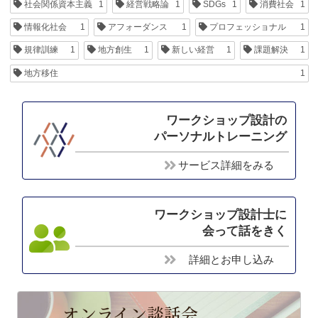
社会関係資本主義
1
経営戦略論
1
SDGs
1
消費社会
1
情報化社会
1
アフォーダンス
1
プロフェッショナル
1
規律訓練
1
地方創生
1
新しい経営
1
課題解決
1
地方移住
1
ワークショップ設計の
パーソナルトレーニング
サービス詳細をみる
ワークショップ設計士に
会って話をきく
詳細とお申し込み
オンライン談話会