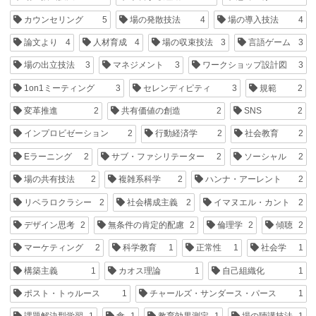
カウンセリング
5
場の発散技法
4
場の導入技法
4
論文より
4
人材育成
4
場の収束技法
3
言語ゲーム
3
場の出立技法
3
マネジメント
3
ワークショップ設計図
3
1on1ミーティング
3
セレンディピティ
3
規範
2
変革推進
2
共有価値の創造
2
SNS
2
インプロビゼーション
2
行動経済学
2
社会教育
2
Eラーニング
2
サブ・ファシリテーター
2
ソーシャル
2
場の共有技法
2
複雑系科学
2
ハンナ・アーレント
2
リベラロクラシー
2
社会構成主義
2
イマヌエル・カント
2
デザイン思考
2
無条件の肯定的配慮
2
倫理学
2
傾聴
2
マーケティング
2
科学教育
1
正常性
1
社会学
1
構築主義
1
カオス理論
1
自己組織化
1
ポスト・トゥルース
1
チャールズ・サンダース・パース
1