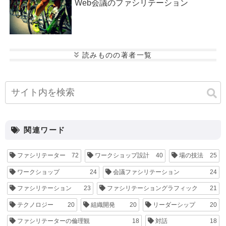
Web会議のファシリテーション
小寺 康史
後藤 恭子
海月 あゆみ
峰松 大
介
松本 悠平
関連ワード
ファシリテーター
72
ワークショップ設計
40
場の技法
25
ワークショップ
24
会議ファシリテーション
24
ファシリテーション
23
ファシリテーショングラフィック
21
テクノロジー
20
組織開発
20
リーダーシップ
20
ファシリテーターの倫理観
18
対話
18