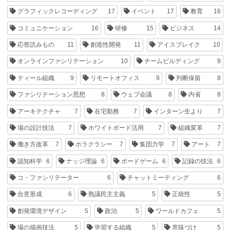
グラフィックレコーディング
17
イベント
17
教育
16
コミュニケーション
16
研修
15
ビジネス
14
応答読みもの
11
創造性開発
11
アイスブレイク
10
オンラインファシリテーション
10
チームビルディング
9
ティール組織
9
リモートオフィス
9
判断保留
8
ファシリテーション思想
8
ウェブ会議
8
内省
8
アーキテクチャ
7
在宅勤務
7
インターン生より
7
場の設計技法
7
ホワイトボード活用
7
組織変革
7
働き方改革
7
ホラクラシー
7
集団力学
7
アート
7
認知科学
6
ナッジ理論
6
ボードゲーム
6
記録の技法
6
コ・ファシリテーター
6
チャットミーティング
6
合意形成
6
熟議民主主義
5
正統性
5
創発環境デザイン
5
政治
5
ワールドカフェ
5
場の描画技法
5
学習する組織
5
意味づけ
5